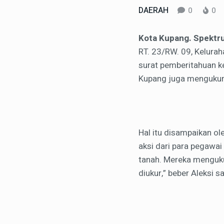
DAERAH
0
0
Kota Kupang. Spektr
RT. 23/RW. 09, Kelurah
surat pemberitahuan k
Kupang juga mengukur 
Hal itu disampaikan ol
aksi dari para pegawai
tanah. Mereka menguku
diukur,” beber Aleksi 