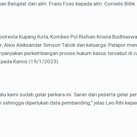
an Batuplat dari alm. Frans Foes kepada alm. Cornelis Billik.
polresta Kupang Kota, Kombes Pol Rishian Krisna Budhiaswan
r, Alexi Aleksander Simson Taloik dan keluarga. Pelapor me
nyanyakan perkembangan proses hukum kasus tersebut di r
 pada Kamis (19/1/2023).
lalu kami sudah gelar perkara ini. Saran dari peserta gelar p
 sehingga diperlukan data pembanding," jelas Leo Rihi kepa