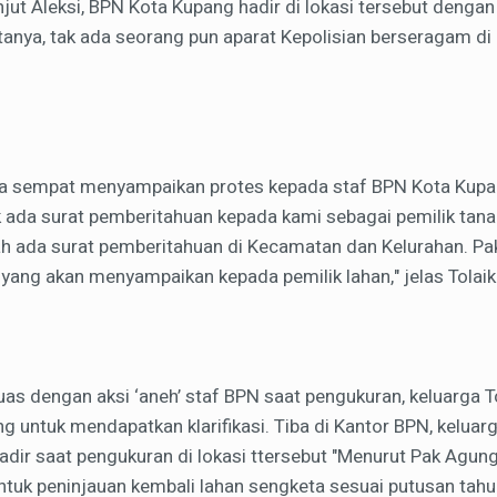
jut Aleksi, BPN Kota Kupang hadir di lokasi tersebut dengan 
tanya, tak ada seorang pun aparat Kepolisian berseragam di l
, ia sempat menyampaikan protes kepada staf BPN Kota Kup
 ada surat pemberitahuan kepada kami sebagai pemilik tan
ada surat pemberitahuan di Kecamatan dan Kelurahan. Pak
yang akan menyampaikan kepada pemilik lahan," jelas Tolaik
as dengan aksi ‘aneh’ staf BPN saat pengukuran, keluarga 
 untuk mendapatkan klarifikasi. Tiba di Kantor BPN, keluar
dir saat pengukuran di lokasi ttersebut "Menurut Pak Agun
tuk peninjauan kembali lahan sengketa sesuai putusan tahun