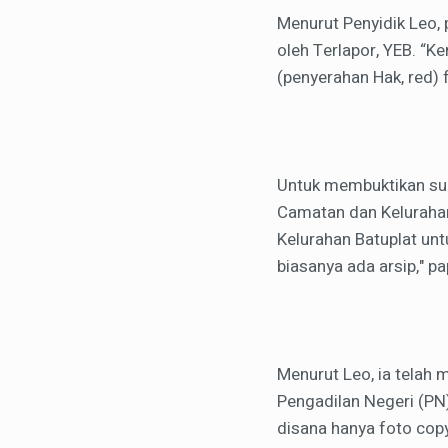
Menurut Penyidik Leo, 
oleh Terlapor, YEB. “K
(penyerahan Hak, red) f
Untuk membuktikan sura
Camatan dan Kelurahan
Kelurahan Batuplat untu
biasanya ada arsip," p
Menurut Leo, ia telah 
Pengadilan Negeri (PN)
disana hanya foto copy