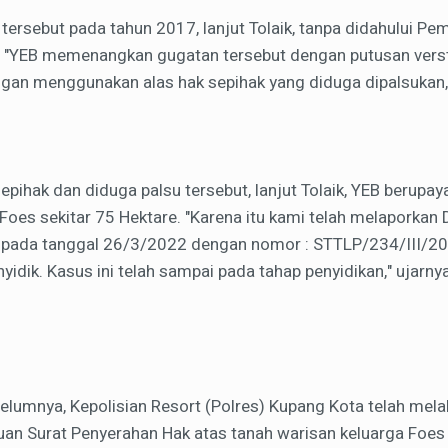
tersebut pada tahun 2017, lanjut Tolaik, tanpa didahului Pem
 "YEB memenangkan gugatan tersebut dengan putusan verst
ngan menggunakan alas hak sepihak yang diduga dipalsukan,"
epihak dan diduga palsu tersebut, lanjut Tolaik, YEB berupa
 Foes sekitar 75 Hektare. "Karena itu kami telah melaporkan
 pada tanggal 26/3/2022 dengan nomor : STTLP/234/III/20
nyidik. Kasus ini telah sampai pada tahap penyidikan," ujarn
belumnya, Kepolisian Resort (Polres) Kupang Kota telah mel
n Surat Penyerahan Hak atas tanah warisan keluarga Foes 