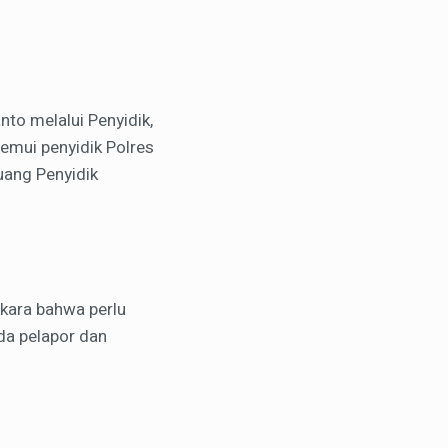
to melalui Penyidik,
nemui penyidik Polres
uang Penyidik
erkara bahwa perlu
da pelapor dan