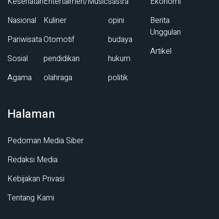
Kesehatan
Entertaimen/Music
sastra
Ekonomi
Nasional
Kuliner
opini
Berita
Unggulan
Pariwisata
Otomotif
budaya
Artikel
Sosial
pendidikan
hukum
Agama
olahraga
politik
Halaman
Pedoman Media Siber
Redaksi Media
Kebijakan Privasi
Tentang Kami