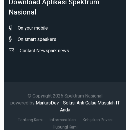
Download Aplikasi Spektrum
Nasional
On your mobile
On smart speakers
Contact Newspark news
© Copyright 2026 Spektrum Nasional
powered by
MarkasDev - Solusi Anti Galau Masalah IT
Anda
Tentang Kami
Informasi Iklan
Kebijakan Privasi
Hubungi Kami