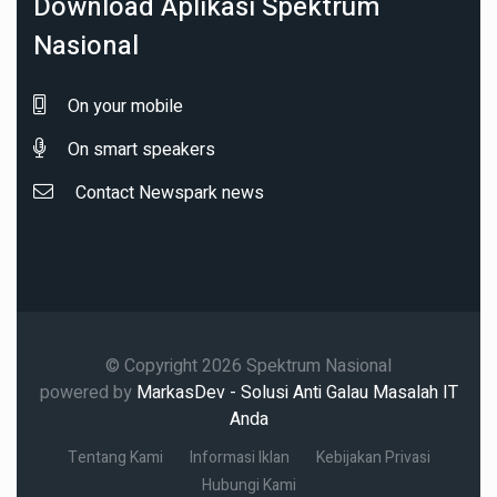
Download Aplikasi Spektrum
Nasional
On your mobile
On smart speakers
Contact Newspark news
© Copyright 2026 Spektrum Nasional
powered by
MarkasDev - Solusi Anti Galau Masalah IT
Anda
Tentang Kami
Informasi Iklan
Kebijakan Privasi
Hubungi Kami