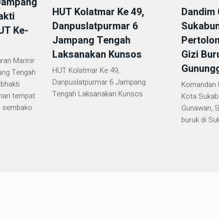
 Jampang
Dandim 
HUT Kolatmar Ke 49,
akti
Sukabum
Danpuslatpurmar 6
UT Ke-
Pertolo
Jampang Tengah
Gizi Bur
Laksanakan Kunsos
ran Marinir
Gunung
HUT Kolatmar Ke 49,
ang Tengah
Danpuslatpurmar 6 Jampang
bhakti
Komandan K
Tengah Laksanakan Kunsos
ihan tempat
Kota Sukabu
n sembako
Gunawan, ST
buruk di S