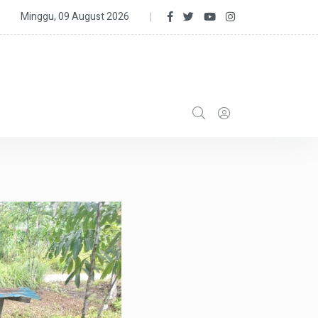
Di Bidang Fashion, Shella O Jaga Popularitas Industri Musik Lewat R
Minggu, 09 August 2026
Kemasan Baru