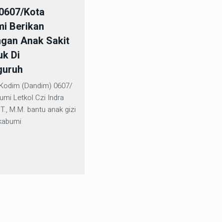
0607/Kota
i Berikan
ngan Anak Sakit
uk Di
guruh
odim (Dandim) 0607/
mi Letkol Czi Indra
., M.M. bantu anak gizi
ukabumi