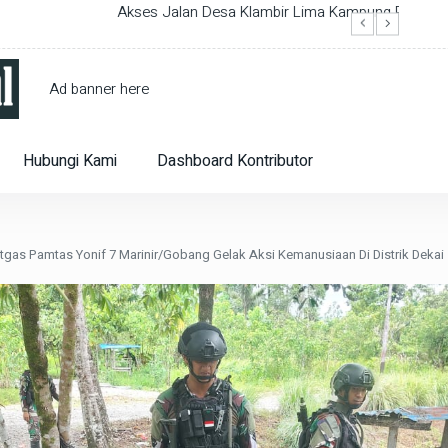
pung Rusak Parah Perlu Perbaikan Pemerintah Deli Serdang
Sukses 
Dalam 
Ad banner here
Hubungi Kami
Dashboard Kontributor
gas Pamtas Yonif 7 Marinir/Gobang Gelak Aksi Kemanusiaan Di Distrik Dekai