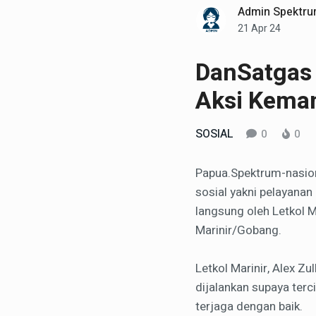
Admin Spektru
21 Apr 24
DanSatgas 
Aksi Keman
SOSIAL
0
0
Papua.Spektrum-nasion
sosial yakni pelayanan
langsung oleh Letkol M
Marinir/Gobang.
Letkol Marinir, Alex Z
dijalankan supaya terc
terjaga dengan baik.