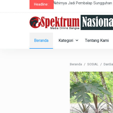
alap Sungguhan
Akses Jalan Desa Klambir Lima Kam
Headline :
Beranda
Kategori
Tentang Kami
Beranda
SOSIAL
DanSat