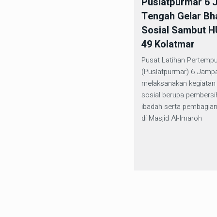
Puslatpurmar 6
Tengah Gelar Bh
Sosial Sambut H
49 Kolatmar
Pusat Latihan Pertempu
(Puslatpurmar) 6 Jamp
melaksanakan kegiatan 
sosial berupa pembers
ibadah serta pembagia
di Masjid Al-Imaroh