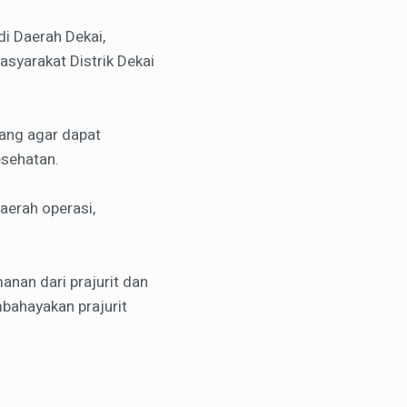
i Daerah Dekai,
syarakat Distrik Dekai
bang agar dapat
esehatan.
aerah operasi,
anan dari prajurit dan
bahayakan prajurit