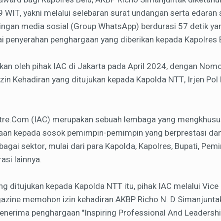
 WIT, yakni melalui selebaran surat undangan serta edaran 
ringan media sosial (Group WhatsApp) berdurasi 57 detik 
i penyerahan penghargaan yang diberikan kepada Kapolres 
rkan oleh pihak IAC di Jakarta pada April 2024, dengan Nom
zin Kehadiran yang ditujukan kepada Kapolda NTT, Irjen Pol
tre.Com (IAC) merupakan sebuah lembaga yang mengkhususk
an kepada sosok pemimpin-pemimpin yang berprestasi dan
bagai sektor, mulai dari para Kapolda, Kapolres, Bupati, Pe
si lainnya.
g ditujukan kepada Kapolda NTT itu, pihak IAC melalui Vic
zine memohon izin kehadiran AKBP Richo N. D Simanjuntak,
menerima penghargaan "Inspiring Professional And Leaders