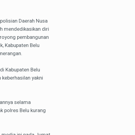
epolisian Daerah Nusa
ah mendedikasikan diri
ng royong pembangunan
k, Kabupaten Belu
enerangan.
 di Kabupaten Belu
 keberhasilan yakni
ukannya selama
ak polres Belu kurang
i media ini pada Jumat