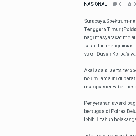
NASIONAL
0
0
Surabaya.Spektrum-nasi
Tenggara Timur (Polda 
bagi masyarakat melal
jalan dan menginisiasi
yakni Dusun Korba'u y
Aksi sosial serta tero
belum lama ini diibara
mampu menyabet peng
Penyerahan award bagi
bertugas di Polres Bel
lebih 1 tahun belakanga
Informasi penyerahan 