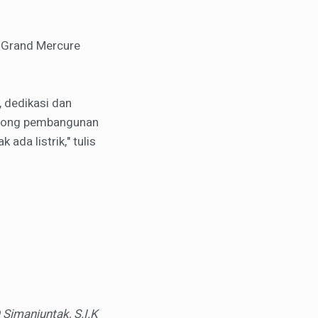
i Grand Mercure
, dedikasi dan
royong pembangunan
ada listrik," tulis
Simanjuntak, S.I.K