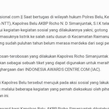
onal.com || Saat bertugas di wilayah hukum Polres Belu, K
NTT), Kapolres Belu AKBP Richo N. D Simanjuntak, S.I.K tel
ui kegiatan-kegiatan sosial yang dilakukannya yakni; goto
 masuknya listrik ke salah satu dusun di Kecamatan Raimanu
ang sudah puluhan tahun belum merasa merdeka dari segi p
bosan-terobosan yang dilakukan Kapolres Richo Simanjuntak
tkan sebagai sebuah tiket yang dapat digunakan untuk meraih
hargaan dari INDONESIA AWARDS CENTRE.COM (IAC).
 Kapolres Belu tersebut merujuk pada aksi sosial yang lak
u melalui beberapa kegiatan yang pernah dieksekusi oleh pih
n ini.
award bagi Kapolres Belu, AKBP Richo Simanjuntak diketahu