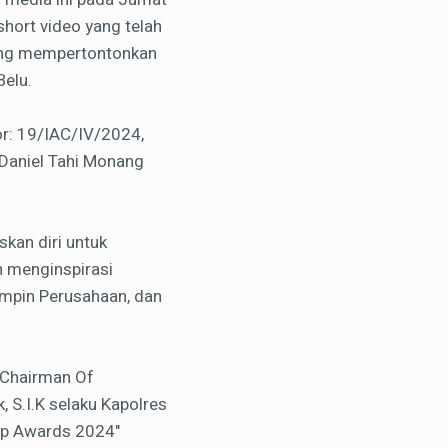
short video yang telah
yang mempertontonkan
Belu.
or: 19/IAC/IV/2024,
 Daniel Tahi Monang
an diri untuk
 menginspirasi
mimpin Perusahaan, dan
e Chairman Of
 S.I.K selaku Kapolres
hip Awards 2024"