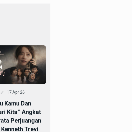
17 Apr 26
ku Kamu Dan
ri Kita” Angkat
yata Perjuangan
 Kenneth Trevi