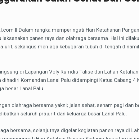
l.com || Dalam rangka memperingati Hari Ketahanan Pangan
u laksanakan panen raya dan olahraga bersama. Hal ini dil
jurit, sekaligus menjaga kebugaran tubuh di tengah dinami
langsung di Lapangan Voly Rumdis Talise dan Lahan Ketahan
 dihadiri Komandan Lanal Palu didampingi Ketua Cabang 4 K
ga besar Lanal Palu.
engan olahraga bersama yakni; jalan sehat, senam pagi dan 
libatkan seluruh prajurit dan keluarga besar Lanal Palu.
raga bersama, selanjutnya digelar kegiatan panen raya di L
uk memperingati Hari Ketahan Pangan Sedunia, kegiatan ini 