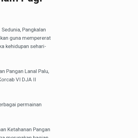
 Sedunia, Pangkalan
akukan guna mempererat
ka kehidupan sehari-
an Pangan Lanal Palu,
orcab VI DJA II
berbagai permainan
ahan Ketahanan Pangan
juga merupakan bagian