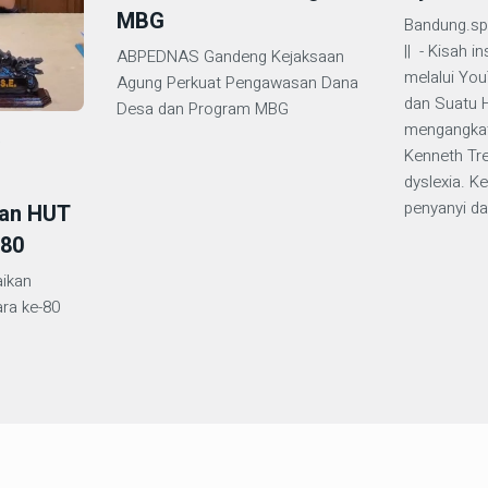
MBG
Bandung.sp
|| - Kisah in
ABPEDNAS Gandeng Kejaksaan
melalui Yo
Agung Perkuat Pengawasan Dana
dan Suatu H
Desa dan Program MBG
mengangkat
6
Kenneth Tre
dyslexia. K
penyanyi da
an HUT
-80
ikan
ra ke-80