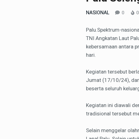
NASIONAL
0
0
Palu.Spektrum-nasiona
TNI Angkatan Laut Pal
kebersamaan antara pra
hari.
Kegiatan tersebut ber
Jumat (17/10/24), dan
beserta seluruh keluar
Kegiatan ini diawali d
tradisional tersebut me
Selain menggelar olah
Lanal Palu. Selain unt