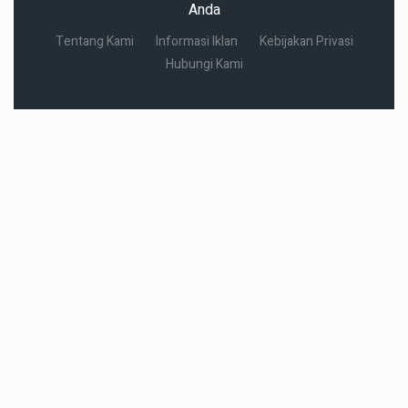
Anda
Tentang Kami
Informasi Iklan
Kebijakan Privasi
Hubungi Kami