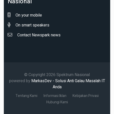
Nasional
On your mobile
On smart speakers
Contact Newspark news
© Copyright 2026 Spektrum Nasional
powered by
MarkasDev - Solusi Anti Galau Masalah IT
Anda
Tentang Kami
Informasi Iklan
Kebijakan Privasi
Hubungi Kami