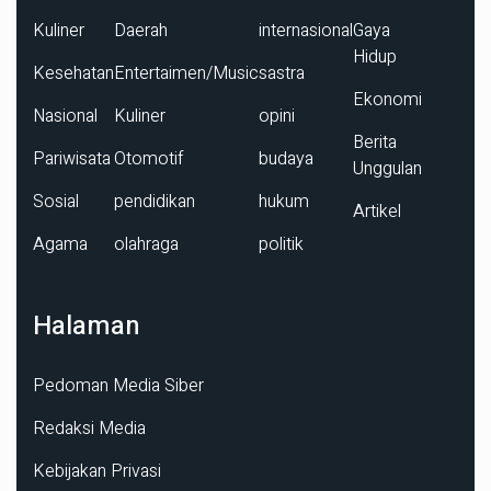
Kuliner
Daerah
internasional
Gaya
Hidup
Kesehatan
Entertaimen/Music
sastra
Ekonomi
Nasional
Kuliner
opini
Berita
Pariwisata
Otomotif
budaya
Unggulan
Sosial
pendidikan
hukum
Artikel
Agama
olahraga
politik
Halaman
Pedoman Media Siber
Redaksi Media
Kebijakan Privasi