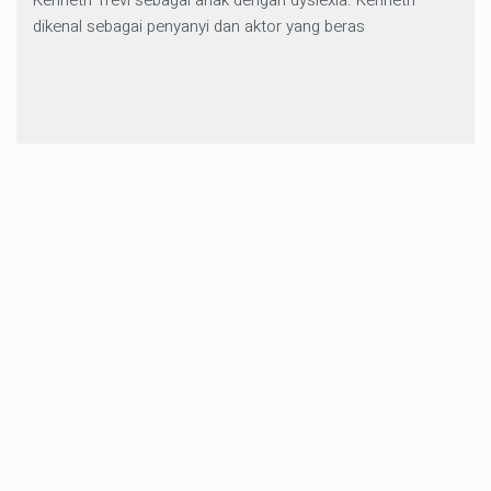
Kenneth Trevi sebagai anak dengan dyslexia. Kenneth
dikenal sebagai penyanyi dan aktor yang beras