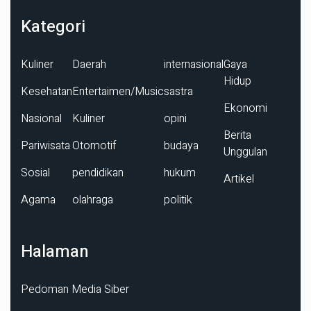
Kategori
Kuliner
Daerah
internasional
Gaya
Hidup
Kesehatan
Entertaimen/Music
sastra
Ekonomi
Nasional
Kuliner
opini
Berita
Pariwisata
Otomotif
budaya
Unggulan
Sosial
pendidikan
hukum
Artikel
Agama
olahraga
politik
Halaman
Pedoman Media Siber