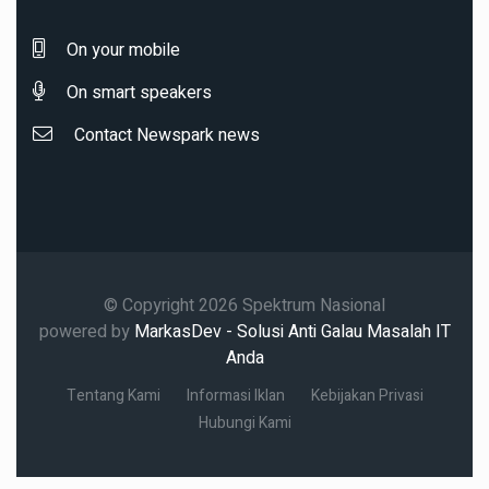
On your mobile
On smart speakers
Contact Newspark news
© Copyright 2026 Spektrum Nasional
powered by
MarkasDev - Solusi Anti Galau Masalah IT
Anda
Tentang Kami
Informasi Iklan
Kebijakan Privasi
Hubungi Kami