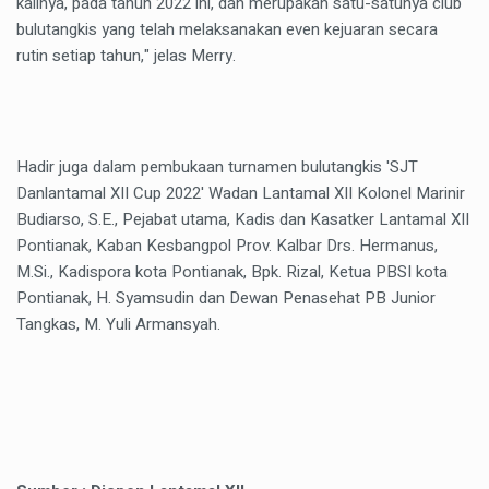
kalinya, pada tahun 2022 ini, dan merupakan satu-satunya club
bulutangkis yang telah melaksanakan even kejuaran secara
rutin setiap tahun," jelas Merry.
Hadir juga dalam pembukaan turnamen bulutangkis 'SJT
Danlantamal XII Cup 2022' Wadan Lantamal XII Kolonel Marinir
Budiarso, S.E., Pejabat utama, Kadis dan Kasatker Lantamal XII
Pontianak, Kaban Kesbangpol Prov. Kalbar Drs. Hermanus,
M.Si., Kadispora kota Pontianak, Bpk. Rizal, Ketua PBSI kota
Pontianak, H. Syamsudin dan Dewan Penasehat PB Junior
Tangkas, M. Yuli Armansyah.