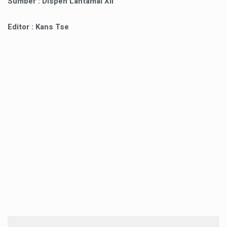
Sumber : Dispen Lantamal XII
Editor : Kans Tse