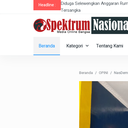
at RSUD Di Sukabumi Jadi
Catatan Luka Tragedi Kanjuruhan 
Headline :
Beranda
Kategori
Tentang Kami
Beranda
OPINI
NasDem 