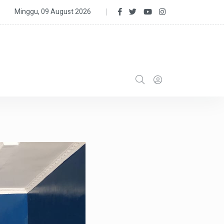
apat Pleno, DPD Partai Golkar Sukabumi Usulkan 5 ADPRD Terpilih 
Minggu, 09 August 2026