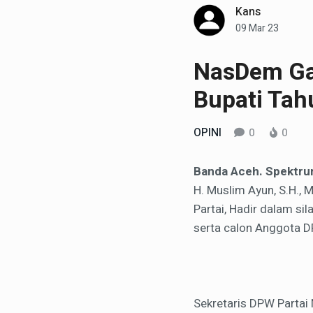
Kans
09 Mar 23
NasDem Gay
Bupati Ta
OPINI
0
0
Banda Aceh. Spektru
H. Muslim Ayun, S.H.,
Partai, Hadir dalam si
serta calon Anggota D
Sekretaris DPW Partai