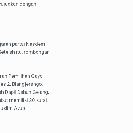
iwujudkan dengan
ajaran partai Nasdem
etelah itu, rombongan
erah Pemilihan Gayo
ues 2, Blangjerango,
ah Dapil Dabun Gelang,
but memiliki 20 kursi.
Muslim Ayub