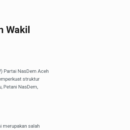
n Wakil
W) Partai NasDem Aceh
emperkuat struktur
pu, Petani NasDem,
ni merupakan salah