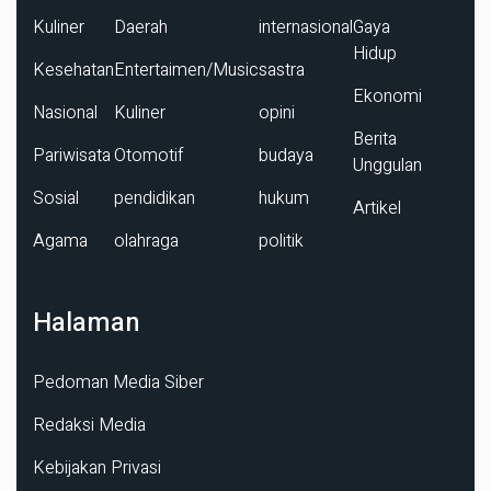
Kuliner
Daerah
internasional
Gaya
Hidup
Kesehatan
Entertaimen/Music
sastra
Ekonomi
Nasional
Kuliner
opini
Berita
Pariwisata
Otomotif
budaya
Unggulan
Sosial
pendidikan
hukum
Artikel
Agama
olahraga
politik
Halaman
Pedoman Media Siber
Redaksi Media
Kebijakan Privasi