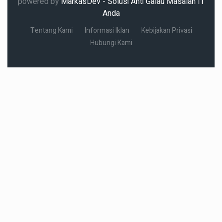
powered by
MarkasDev - Solusi Anti Galau Masalah IT
Anda
Tentang Kami
Informasi Iklan
Kebijakan Privasi
Hubungi Kami