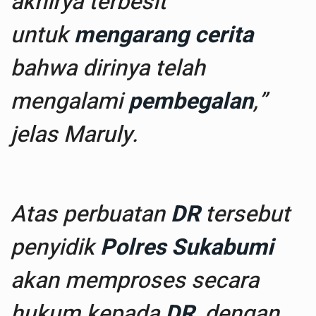
akhirya terbesit
untuk
mengarang cerita
bahwa dirinya telah
mengalami
pembegalan
,”
jelas Maruly.
Atas perbuatan
DR
tersebut
penyidik
Polres Sukabumi
akan memproses secara
hukum kepada
DR
, dengan