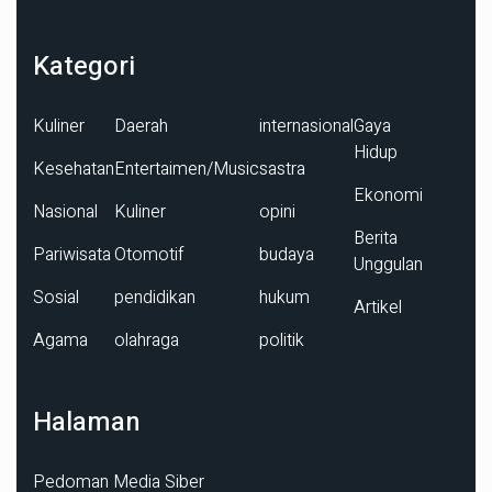
Kategori
Kuliner
Daerah
internasional
Gaya
Hidup
Kesehatan
Entertaimen/Music
sastra
Ekonomi
Nasional
Kuliner
opini
Berita
Pariwisata
Otomotif
budaya
Unggulan
Sosial
pendidikan
hukum
Artikel
Agama
olahraga
politik
Halaman
Pedoman Media Siber