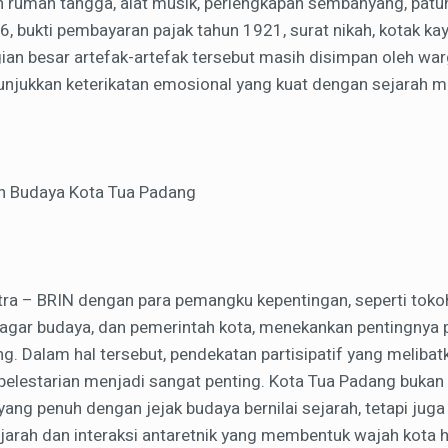
n rumah tangga, alat musik, perlengkapan sembahyang, patu
6, bukti pembayaran pajak tahun 1921, surat nikah, kotak ka
gian besar artefak-artefak tersebut masih disimpan oleh wa
unjukkan keterikatan emosional yang kuat dengan sejarah m
an Budaya Kota Tua Padang
stra – BRIN dengan para pemangku kepentingan, seperti toko
cagar budaya, dan pemerintah kota, menekankan pentingnya p
. Dalam hal tersebut, pendekatan partisipatif yang melibat
pelestarian menjadi sangat penting. Kota Tua Padang bukan
 yang penuh dengan jejak budaya bernilai sejarah, tetapi jug
jarah dan interaksi antaretnik yang membentuk wajah kota hi