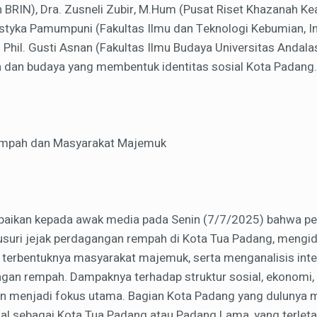
h BRIN), Dra. Zusneli Zubir, M.Hum (Pusat Riset Khazanah 
Astyka Pamumpuni (Fakultas Ilmu dan Teknologi Kebumian, In
. Phil. Gusti Asnan (Fakultas Ilmu Budaya Universitas Andala
h dan budaya yang membentuk identitas sosial Kota Padang.
empah dan Masyarakat Majemuk
ikan kepada awak media pada Senin (7/7/2025) bahwa pene
usuri jejak perdagangan rempah di Kota Tua Padang, mengid
terbentuknya masyarakat majemuk, serta menganalisis inte
angan rempah. Dampaknya terhadap struktur sosial, ekonomi,
 menjadi fokus utama. Bagian Kota Padang yang dulunya m
al sebagai Kota Tua Padang atau Padang Lama, yang terleta