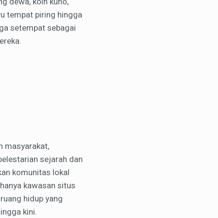
ng dewa, koin kuno,
yu tempat piring hingga
rga setempat sebagai
ereka.
h masyarakat,
elestarian sejarah dan
kan komunitas lokal
 hanya kawasan situs
a ruang hidup yang
ngga kini.