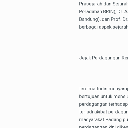
Prasejarah dan Sejara
Peradaban BRIN), Dr. 
Bandung), dan Prof. Dr
berbagai aspek sejara
Jejak Perdagangan R
Iim Imadudin menyampa
bertujuan untuk menel
perdagangan terhadap 
terjadi akibat perdag
masyarakat Padang pun
perdagangan kini diken