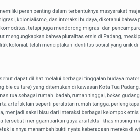
emiliki peran penting dalam terbentuknya masyarakat maj
migrasi, kolonialisme, dan interaksi budaya, diketahui bah
komoditas, tetapi juga mendorong migrasi dan pencampur
but mengungkapkan bahwa pluralitas etnis di Padang, meskip
tik kolonial, telah menciptakan identitas sosial yang unik di
ebut dapat dilihat melalui berbagai tinggalan budaya materia
angible culture) yang ditemukan di kawasan Kota Tua Padang
gunan tua sebagai rumah ibadah, rumah tinggal, bekas guda
erta artefak lain seperti peralatan rumah tangga, perlengka
a, menjadi saksi bisu dari interaksi berbagai kelompok etnis
a tersebut menggambarkan gaya arsitektur khas masing-ma
efak lainnya menambah bukti nyata keberadaan mereka di wi