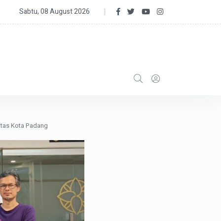
 I, H. Sairun S.Ag., M.Si. Buka Turnamen Sepak Bola U-13 H. Muslim
Sabtu, 08 August 2026
n 2022
tas Kota Padang